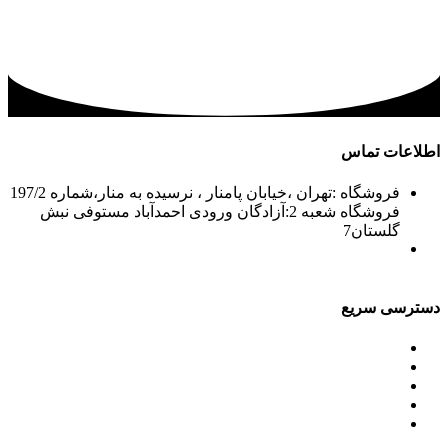
اطلاعات تماس
فروشگاه :تهران ،خیابان پامنار ، نرسیده به منار،شماره 197/2
فروشگاه شعبه 2:آزادگان ورودی احمدآباد مستوفی نبش
گلستان7
02156715210-2
02133943870-2
فکس: 02133943873
021339722935
دسترسی سریع
محصولات
ورق آلومینیوم باقرزاده
جدول آلیاژها
گالری
مقالات