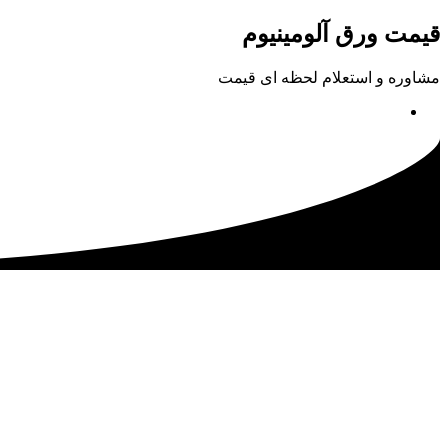
پرش
قیمت ورق آلومینیوم
به
محتوا
مشاوره و استعلام لحظه ای قیمت
02133115500