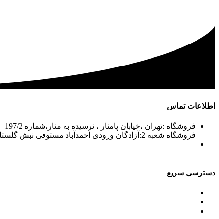
اطلاعات تماس
فروشگاه :تهران ،خیابان پامنار ، نرسیده به منار،شماره 197/2
فروشگاه شعبه 2:آزادگان ورودی احمدآباد مستوفی نبش گلستان7
02156715210-2
02133943870-2
فکس: 02133943873
021339722935
دسترسی سریع
محصولات
ورق آلومینیوم باقرزاده
جدول آلیاژها