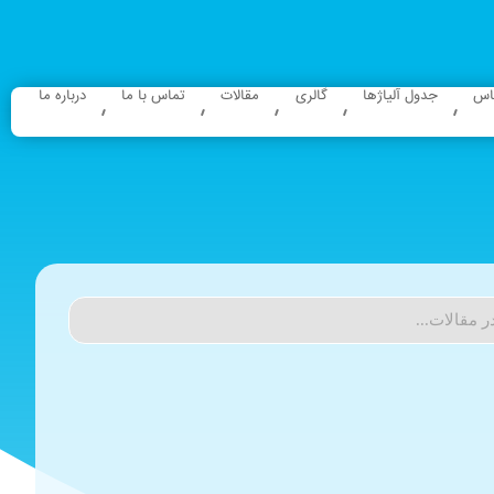
باس
جدول آلیاژها
گالری
مقالات
تماس با ما
درباره ما