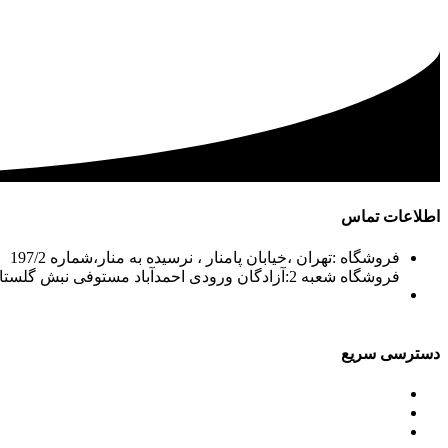
اطلاعات تماس
فروشگاه :تهران ،خیابان پامنار ، نرسیده به منار،شماره 197/2
فروشگاه شعبه 2:آزادگان ورودی احمدآباد مستوفی نبش گلستان7
02156715210-2
02133943870-2
فکس: 02133943873
021339722935
دسترسی سریع
محصولات
ورق آلومینیوم باقرزاده
جدول آلیاژها