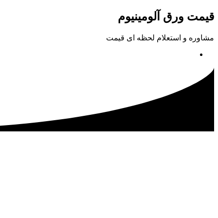
پرش
قیمت ورق آلومینیوم
به
محتوا
مشاوره و استعلام لحظه ای قیمت
02133115500