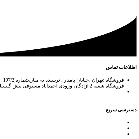
اطلاعات تماس
فروشگاه :تهران ،خیابان پامنار ، نرسیده به منار،شماره 197/2
فروشگاه شعبه 2:آزادگان ورودی احمدآباد مستوفی نبش گلستان7
02156715210-2
02133943870-2
فکس: 02133943873
021339722935
دسترسی سریع
محصولات
ورق آلومینیوم باقرزاده
جدول آلیاژها