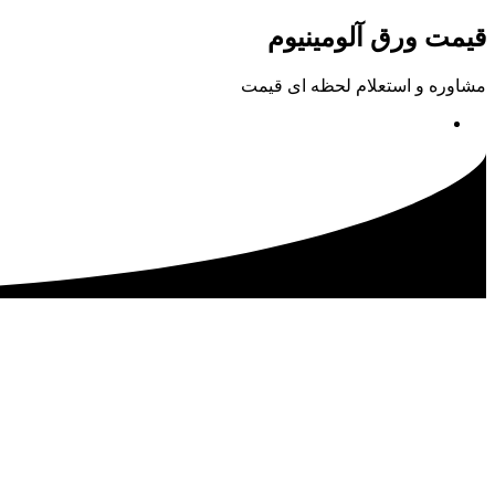
پرش
قیمت ورق آلومینیوم
به
محتوا
مشاوره و استعلام لحظه ای قیمت
02133115500