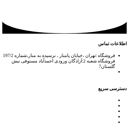
اطلاعات تماس
فروشگاه :تهران ،خیابان پامنار ، نرسیده به منار،شماره 197/2
فروشگاه شعبه 2:آزادگان ورودی احمدآباد مستوفی نبش
گلستان7
02156715210-2
02133943870-2
فکس: 02133943873
021339722935
دسترسی سریع
محصولات
ورق آلومینیوم باقرزاده
جدول آلیاژها
گالری
مقالات