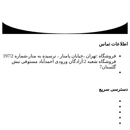
اطلاعات تماس
فروشگاه :تهران ،خیابان پامنار ، نرسیده به منار،شماره 197/2
فروشگاه شعبه 2:آزادگان ورودی احمدآباد مستوفی نبش
گلستان7
02156715210-2
02133943870-2
فکس: 02133943873
021339722935
دسترسی سریع
محصولات
ورق آلومینیوم باقرزاده
جدول آلیاژها
گالری
مقالات