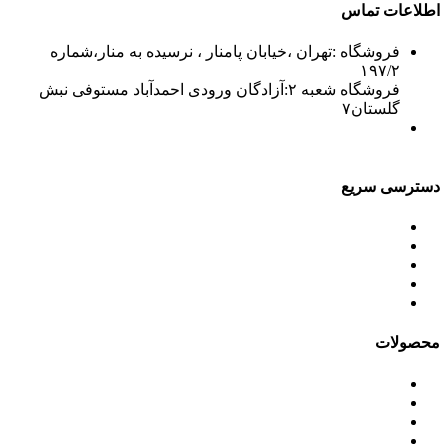
اطلاعات تماس
فروشگاه :تهران ،خیابان پامنار ، نرسیده به منار،شماره
۱۹۷/۲
فروشگاه شعبه ۲:آزادگان ورودی احمدآباد مستوفی نبش
گلستان۷
۰۲۱۵۶۷۱۵۲۱۰-۲
۰۲۱۳۳۹۴۳۸۷۰-۲
فکس: ۰۲۱۳۳۹۴۳۸۷۳
۰۲۱۳۳۹۷۲۲۹۳۵
دسترسی سریع
محصولات
ورق آلومینیوم باقرزاده
جدول آلیاژها
گالری
مقالات
محصولات
ورق آلومینیوم
کویل آلومینیوم
ورق پلی کرافت آلومینیوم
ورق آلومینیوم رنگی