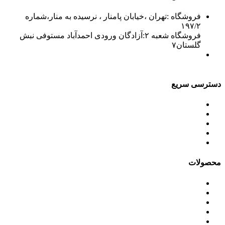
فروشگاه :تهران ،خیابان پامنار ، نرسیده به منار،شماره
۱۹۷/۲
فروشگاه شعبه ۲:آزادگان ورودی احمدآباد مستوفی نبش
گلستان۷
۰۲۱۵۶۷۱۵۲۱۰-۲
۰۲۱۳۳۹۴۳۸۷۰-۲
فکس: ۰۲۱۳۳۹۴۳۸۷۳
۰۲۱۳۳۹۷۲۲۹۳۵
دسترسی سریع
محصولات
ورق آلومینیوم باقرزاده
جدول آلیاژها
گالری
مقالات
محصولات
ورق آلومینیوم
کویل آلومینیوم
ورق پلی کرافت آلومینیوم
ورق آلومینیوم رنگی
آنادایز آلومینیوم