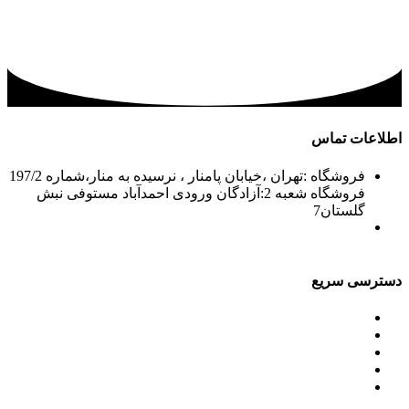
اطلاعات تماس
فروشگاه :تهران ،خیابان پامنار ، نرسیده به منار،شماره 197/2
فروشگاه شعبه 2:آزادگان ورودی احمدآباد مستوفی نبش
گلستان7
02156715210-2
02133943870-2
فکس: 02133943873
021339722935
دسترسی سریع
محصولات
ورق آلومینیوم باقرزاده
جدول آلیاژها
گالری
مقالات