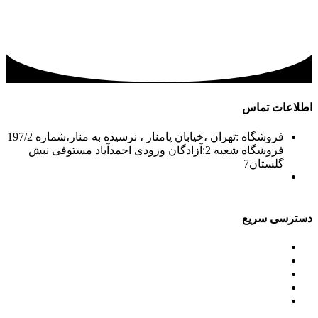
اطلاعات تماس
فروشگاه :تهران ،خیابان پامنار ، نرسیده به منار،شماره 197/2
فروشگاه شعبه 2:آزادگان ورودی احمدآباد مستوفی نبش
گلستان7
02156715210-2
02133943870-2
فکس: 02133943873
021339722935
دسترسی سریع
محصولات
ورق آلومینیوم باقرزاده
جدول آلیاژها
گالری
مقالات