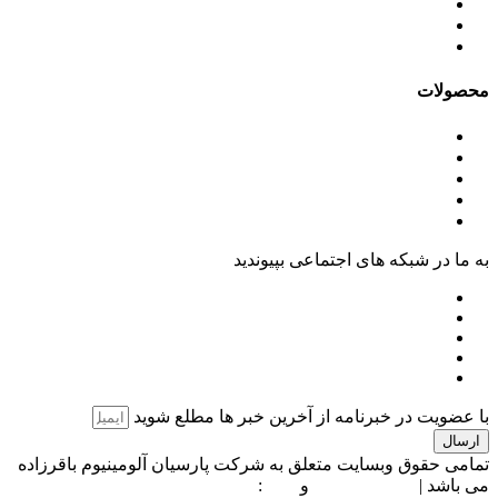
جدول آلیاژها
گالری
مقالات
محصولات
ورق آلومینیوم
کویل آلومینیوم
ورق پلی کرافت آلومینیوم
ورق آلومینیوم رنگی
آنادایز آلومینیوم
به ما در شبکه های اجتماعی بپیوندید
با عضویت در خبرنامه از آخرین خبر ها مطلع شوید
ارسال
تمامی حقوق وبسایت متعلق به شرکت پارسیان آلومینیوم باقرزاده
می باشد |
طراحی سایت
و
سئو
:
وب نگاران پارسه