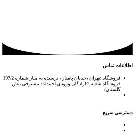
اطلاعات تماس
فروشگاه :تهران ،خیابان پامنار ، نرسیده به منار،شماره 197/2
فروشگاه شعبه 2:آزادگان ورودی احمدآباد مستوفی نبش
گلستان7
02156715210-2
02133943870-2
فکس: 02133943873
021339722935
دسترسی سریع
محصولات
ورق آلومینیوم باقرزاده