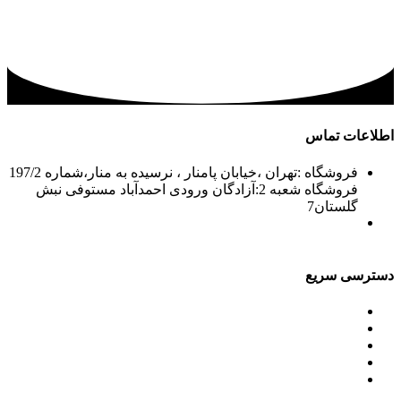
اطلاعات تماس
فروشگاه :تهران ،خیابان پامنار ، نرسیده به منار،شماره 197/2
فروشگاه شعبه 2:آزادگان ورودی احمدآباد مستوفی نبش
گلستان7
02156715210-2
02133943870-2
فکس: 02133943873
021339722935
دسترسی سریع
محصولات
ورق آلومینیوم باقرزاده
جدول آلیاژها
گالری
مقالات