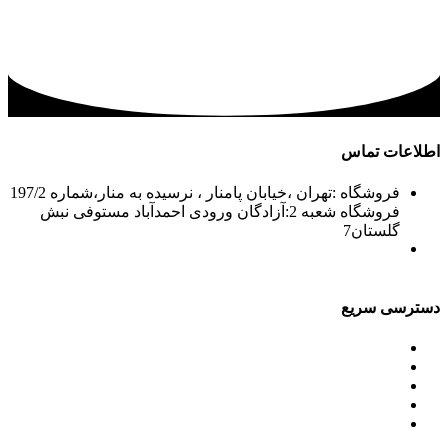
اطلاعات تماس
فروشگاه :تهران ،خیابان پامنار ، نرسیده به منار،شماره 197/2
فروشگاه شعبه 2:آزادگان ورودی احمدآباد مستوفی نبش
گلستان7
02156715210-2
02133943870-2
فکس: 02133943873
021339722935
دسترسی سریع
محصولات
ورق آلومینیوم باقرزاده
جدول آلیاژها
گالری
مقالات