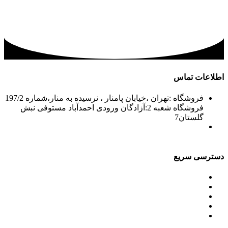
اطلاعات تماس
فروشگاه :تهران ،خیابان پامنار ، نرسیده به منار،شماره 197/2
فروشگاه شعبه 2:آزادگان ورودی احمدآباد مستوفی نبش
گلستان7
02156715210-2
02133943870-2
فکس: 02133943873
021339722935
دسترسی سریع
محصولات
ورق آلومینیوم باقرزاده
جدول آلیاژها
گالری
مقالات