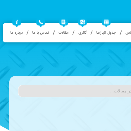
باس
جدول آلیاژها
گالری
مقالات
تماس با ما
درباره ما