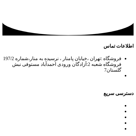
اطلاعات تماس
فروشگاه :تهران ،خیابان پامنار ، نرسیده به منار،شماره 197/2
فروشگاه شعبه 2:آزادگان ورودی احمدآباد مستوفی نبش
گلستان7
02156715210-2
02133943870-2
فکس: 02133943873
021339722935
دسترسی سریع
محصولات
ورق آلومینیوم باقرزاده
جدول آلیاژها
گالری
مقالات