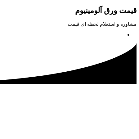
پرش
قیمت ورق آلومینیوم
به
محتوا
مشاوره و استعلام لحظه ای قیمت
02133115500