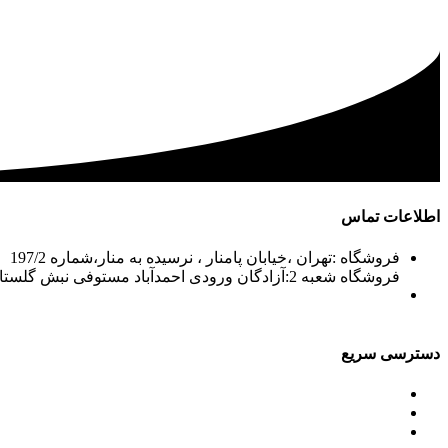
اطلاعات تماس
فروشگاه :تهران ،خیابان پامنار ، نرسیده به منار،شماره 197/2
فروشگاه شعبه 2:آزادگان ورودی احمدآباد مستوفی نبش گلستان7
02156715210-2
02133943870-2
فکس: 02133943873
021339722935
دسترسی سریع
محصولات
ورق آلومینیوم باقرزاده
جدول آلیاژها