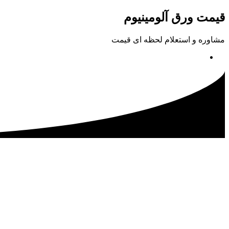
پرش
قیمت ورق آلومینیوم
به
محتوا
مشاوره و استعلام لحظه ای قیمت
02133115500