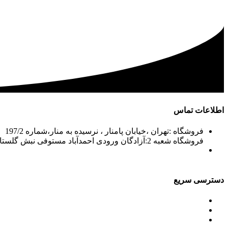
اطلاعات تماس
فروشگاه :تهران ،خیابان پامنار ، نرسیده به منار،شماره 197/2
فروشگاه شعبه 2:آزادگان ورودی احمدآباد مستوفی نبش گلستان7
02156715210-2
02133943870-2
فکس: 02133943873
021339722935
دسترسی سریع
محصولات
ورق آلومینیوم باقرزاده
جدول آلیاژها