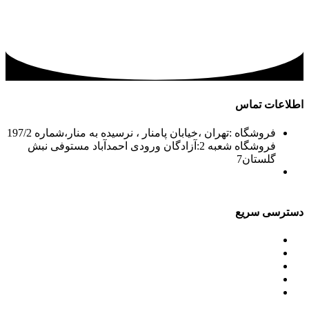
اطلاعات تماس
فروشگاه :تهران ،خیابان پامنار ، نرسیده به منار،شماره 197/2
فروشگاه شعبه 2:آزادگان ورودی احمدآباد مستوفی نبش
گلستان7
02156715210-2
02133943870-2
فکس: 02133943873
021339722935
دسترسی سریع
محصولات
ورق آلومینیوم باقرزاده
جدول آلیاژها
گالری
مقالات