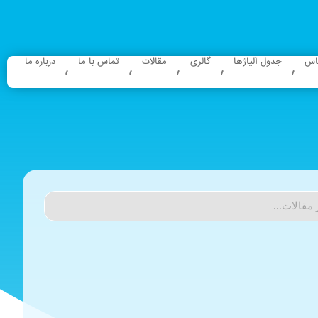
باس
جدول آلیاژها
گالری
مقالات
تماس با ما
درباره ما