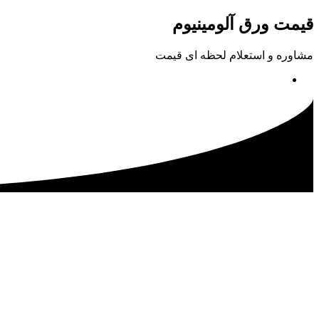
پرش
قیمت ورق آلومینیوم
به
محتوا
مشاوره و استعلام لحظه ای قیمت
02133115500