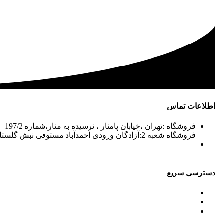
اطلاعات تماس
فروشگاه :تهران ،خیابان پامنار ، نرسیده به منار،شماره 197/2
فروشگاه شعبه 2:آزادگان ورودی احمدآباد مستوفی نبش گلستان7
02156715210-2
02133943870-2
فکس: 02133943873
021339722935
دسترسی سریع
محصولات
ورق آلومینیوم باقرزاده
جدول آلیاژها