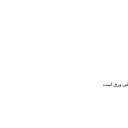
یوم کامپوزیت (ACP) نوعی ورق است