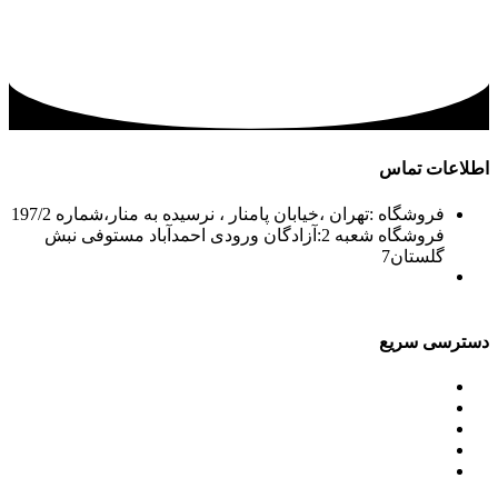
اطلاعات تماس
فروشگاه :تهران ،خیابان پامنار ، نرسیده به منار،شماره 197/2
فروشگاه شعبه 2:آزادگان ورودی احمدآباد مستوفی نبش
گلستان7
02156715210-2
02133943870-2
فکس: 02133943873
021339722935
دسترسی سریع
محصولات
ورق آلومینیوم باقرزاده
جدول آلیاژها
گالری
مقالات