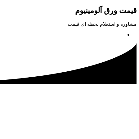
پرش
قیمت ورق آلومینیوم
به
محتوا
مشاوره و استعلام لحظه ای قیمت
02133115500