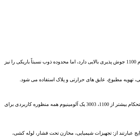
آلومینیوم 1100 غیر قابل عملیات حرارتی، بسیار چکش خوار است و مقاومت در برابر خوردگی عالی را نشان می دهد. اگرچه آلومینیوم 1100 جوش پذیری بالایی دارد، اما محدوده ذوب نسبتاً باریکی را نیز
آلومینیوم 3003 شناخته شده ترین و پرمصرف ترین آلیاژهای رایج است. آلومینیوم 3003 غیر قابل عملیات حرارتی است. با حدود 20 درصد استحکام بیشتر از 1100، 3003 یک آلومینیوم همه منظوره کاربردی برای
ای رایج عبارتند از: تجهیزات شیمیایی، مخازن تحت فشار، لوله کشی،