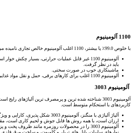
1100
آلومینیوم
با خلوص 99.0٪ یا بیشتر، 1100 اغلب آلومینیوم خالص تجاری نامیده می شود. این نرم ترین آلیاژ رایج است.
باید در نظر گرفت.
ماشینکاری خوب در صورت سختی.
آلومینیوم 1100 اغلب برای کارهای برقی، حمل و نقل مواد غذایی و شیمیایی، شماره گیری و پلاک نام، ظروف توخالی چرخیده، روشنایی، تهویه مطبوع، عایق های حرارتی و پلاک استفاده می شود.
آلومینیوم
3003
کاربردهای با استحکام متوسط ​​است.
آلیاژ آلیاژی با منگنز، آلومینیوم 3003 شکل پذیری، کارایی و ویژگی های کشش خوبی را نشان می دهد.
ارزان است، با همه روش ها قابل جوش و لحیم کاری است، مقاو
آلومینیوم 3003 را در محصولات روزمره مانند ظروف 
نوارهای سایبان، پانل های تریلر و کامیون، و ساخت ورق فلزی