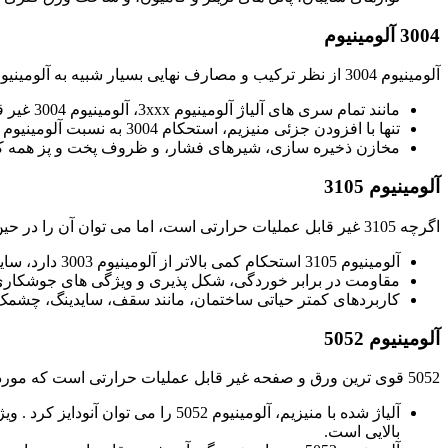
3004
آلومینیوم
آلومینیوم 3004 از نظر ترکیب و مصارف نهایی بسیار شبیه به آلومینیوم 3003 است. با این حال، 3004 به دلیل افزودن 1٪ منیزیم، استحکام بیشتری نشان می دهد.
مانند تمام سری های آلیاژ آلومینیوم 3xxx، آلومینیوم 3004 غیر قابل عملیات حرارتی است.
تنها با افزودن جزئی منیزیم، استحکام 3004 به نسبت آلومینیوم 5052 می‌رسد.
مخازن ذخیره سازی، شیرهای فشار، و ظروف پخت و پز همه کار
آلومینیوم
3105
اگرچه 3105 غیر قابل عملیات حرارتی است، اما می توان آن را در حین کار سرد آنیل کرد.
آلومینیوم 3105 استحکام کمی بالاتر از آلومینیوم 3003 دارد، سایر خواص مشابه آلیاژ آلومینیوم 3003 است.
مقاومت در برابر خوردگی، شکل پذیری و ویژگی های جوشکاری آلومینیوم 05
کاربردهای کمتر حیاتی ساختمان، مانند سقف، سایدینگ، چشمک زن و کانال ک
آلومینیوم
5052
5052 قوی ترین ورق و صفحه غیر قابل عملیات حرارتی است که مورد استفاده رایج است. تطبیق پذیری و ارزش قوی آن را به یکی از قابل استفاده ترین آلیاژها تبدیل کرده است.
آلیاژ شده با منیزیم، آلومینیوم
بالایی است.