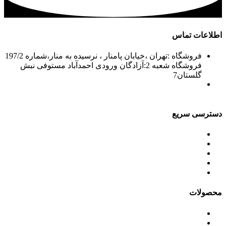
اطلاعات تماس
فروشگاه :تهران ،خیابان پامنار ، نرسیده به منار،شماره 197/2
فروشگاه شعبه 2:آزادگان ورودی احمدآباد مستوفی نبش
گلستان7
02156715210-2
02133943870-2
فکس: 02133943873
021339722935
دسترسی سریع
محصولات
ورق آلومینیوم باقرزاده
جدول آلیاژها
گالری
مقالات
محصولات
ورق آلومینیوم
کویل آلومینیوم