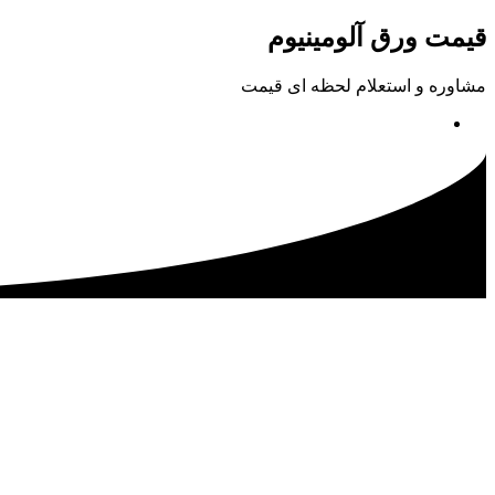
پرش
قیمت ورق آلومینیوم
به
محتوا
مشاوره و استعلام لحظه ای قیمت
02133115500