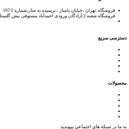
فروشگاه :تهران ،خیابان پامنار ، نرسیده به منار،شماره 197/2
فروشگاه شعبه 2:آزادگان ورودی احمدآباد مستوفی نبش گلستان7
02156715210-2
02133943870-2
فکس: 02133943873
021339722935
دسترسی سریع
محصولات
ورق آلومینیوم باقرزاده
جدول آلیاژها
گالری
مقالات
محصولات
ورق آلومینیوم
کویل آلومینیوم
ورق پلی کرافت آلومینیوم
ورق آلومینیوم رنگی
آنادایز آلومینیوم
به ما در شبکه های اجتماعی بپیوندید